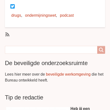
Twitter
drugs
ondermijningswet
podcast
SubscribeAbonneer
op
Search
Search
ondermijningswet
De beveiligde onderzoeksruimte
Lees hier meer over de
beveiligde werkomgeving
die het
Bureau ontwikkeld heeft.
Tip de redactie
Heb jij een